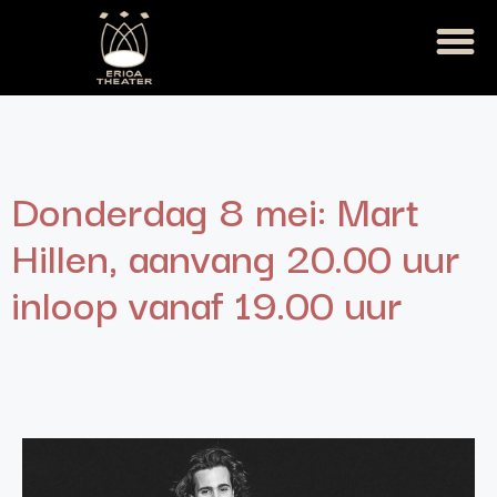
Donderdag 8 mei: Mart
Hillen, aanvang 20.00 uur
inloop vanaf 19.00 uur