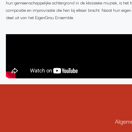
hun gemeenschappelijke achtergrond in de klassieke muziek, is het h
compositie en improvisatie die hen bij elkaar bracht. Naast hun eige
deel uit van het EigenGrau Ensemble.
Algem