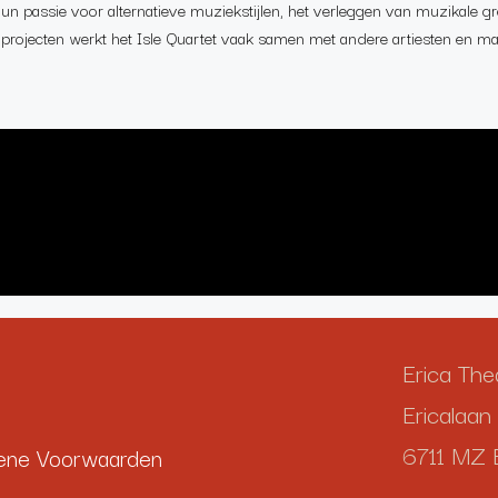
un passie voor alternatieve muziekstijlen, het verleggen van muzikale g
n projecten werkt het Isle Quartet vaak samen met andere artiesten en ma
Erica The
Ericalaan 
6711 MZ 
ene Voorwaarden