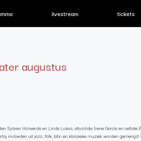
amma
livestream
tickets
eater augustus
isten Sybren Holwerda en Linda Lukas, altvioliste Irene García en celliste 
aarbij invloeden uit jazz, folk, latin en klassieke muziek worden gemengd