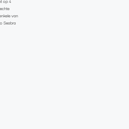
nt op 4
 echte
 enkele van
ao Seabra