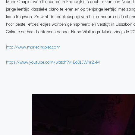
Marie Chaplet wordt geboren in Frankrijk als dochter van een Nede
jarige leeftijd klassieke piano te leren en op tienjarige leeftijd met zan
kans te geven. Ze wint de publieksprijs van het concours de la chans
haar beste liefdesliedjes worden geinspireerd en vestigt in Lissab
Galante en haar baritonechtgenoot Nuno Vilallonga. Marie zingt de 2
http://www.mariechaplet.com
https://www.youtube.com/watch?v=Bo31JWnrZ-M