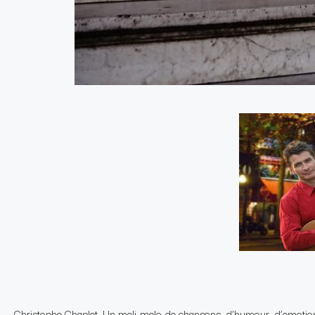
Christophe Chaplet, Un meli-melo de chansons, d’humour, d’emotio