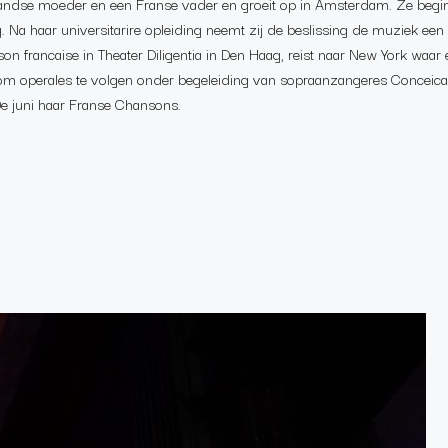
rlandse moeder en een Franse vader en groeit op in Amsterdam. Ze begi
g.
Na haar universitarire opleiding neemt zij de beslissing de muziek een
on francaise in Theater Diligentia in Den Haag, reist naar New York waar
on om operales te volgen onder begeleiding van sopraanzangeres Conceic
0e juni haar Franse Chansons.