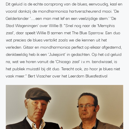
Dit geluid is de echte oorsprong van de blues, eenvoudig, kaal en
vooral dankzij de mondharmonica hartverscheurend mooi. ‘De
Gelderlander ‘…….een man met lef en een veelzijdige stem.’ ‘De
Stad Wageningen’ over Willie B. “Snel nog naar de ‘Memphis
zaal’, daar speelt Willie B samen met The Blue Sparrow. Een duo
wat precies de blues vertolkt zoals we die kennen uit het
verleden. Gitaar en mondharmonica perfect op elkaar afgestemd,
denkbeeldig heb ik een ‘Jukejoint’ in gedachten. Op het cd geluid
na, wat we horen vanuit de ‘Chicago zaal’ i.v.m. bandwissel, is
het publiek muisstil bij dit duo. Terecht ook, zo hoor je blues niet
vaak meer.” Bert Visscher over het Leerdam Bluesfestival