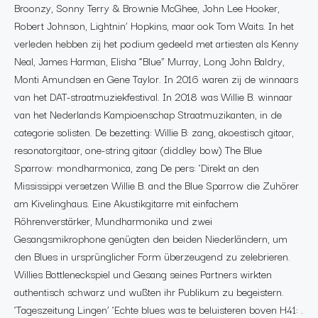
Broonzy, Sonny Terry & Brownie McGhee, John Lee Hooker,
Robert Johnson, Lightnin’ Hopkins, maar ook Tom Waits. In het
verleden hebben zij het podium gedeeld met artiesten als Kenny
Neal, James Harman, Elisha “Blue” Murray, Long John Baldry,
Monti Amundsen en Gene Taylor. In 2016 waren zij de winnaars
van het DAT-straatmuziekfestival. In 2018 was Willie B. winnaar
van het Nederlands Kampioenschap Straatmuzikanten, in de
categorie solisten. De bezetting: Willie B: zang, akoestisch gitaar,
resonatorgitaar, one-string gitaar (diddley bow) The Blue
Sparrow: mondharmonica, zang De pers: ‘Direkt an den
Mississippi versetzen Willie B. and the Blue Sparrow die Zuhörer
am Kivelinghaus. Eine Akustikgitarre mit einfachem
Röhrenverstärker, Mundharmonika und zwei
Gesangsmikrophone genügten den beiden Niederländern, um
den Blues in ursprünglicher Form überzeugend zu zelebrieren.
Willies Bottleneckspiel und Gesang seines Partners wirkten
authentisch schwarz und wußten ihr Publikum zu begeistern.
‘Tageszeitung Lingen’ ‘Echte blues was te beluisteren boven H41: .